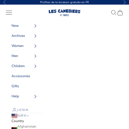
Skip to content
Profitez de la livraison gratuite en FR
Previous
Nex
Les Canebiers
Navigation menu
Search
Cart
New
Archives
Women
Men
Children
Accessories
Gifts
Help
LOGIN
EUR €
Country
Afghanistan