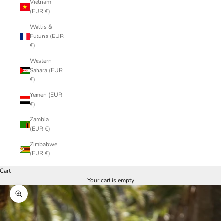
Vietnam
(EUR €)
Wallis &
Futuna (EUR
€)
Western
Sahara (EUR
€)
Yemen (EUR
€)
Zambia
(EUR €)
Zimbabwe
(EUR €)
Cart
Your cart is empty
Zoom picture