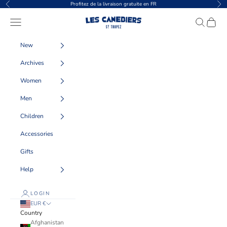
Skip to content
Profitez de la livraison gratuite en FR
Previous
Nex
Les Canebiers
Navigation menu
Search
Cart
New
Archives
Women
Men
Children
Accessories
Gifts
Help
LOGIN
EUR €
Country
Afghanistan