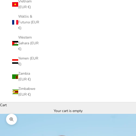
Vietnam
(EUR €)
Wallis &
Futuna (EUR
€)
Western
Sahara (EUR
€)
Yemen (EUR
€)
Zambia
(EUR €)
Zimbabwe
(EUR €)
Cart
Your cart is empty
Zoom picture