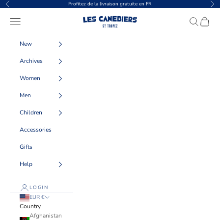
Skip to content
Profitez de la livraison gratuite en FR
Previous
Nex
Les Canebiers
Navigation menu
Search
Cart
New
Archives
Women
Men
Children
Accessories
Gifts
Help
LOGIN
EUR €
Country
Afghanistan