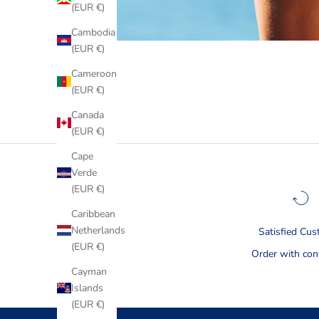
(EUR €)
Cambodia
(EUR €)
Cameroon
(EUR €)
Canada
(EUR €)
Cape
Verde
(EUR €)
Caribbean
Netherlands
Satisfied Cu
(EUR €)
Order with con
Cayman
Islands
(EUR €)