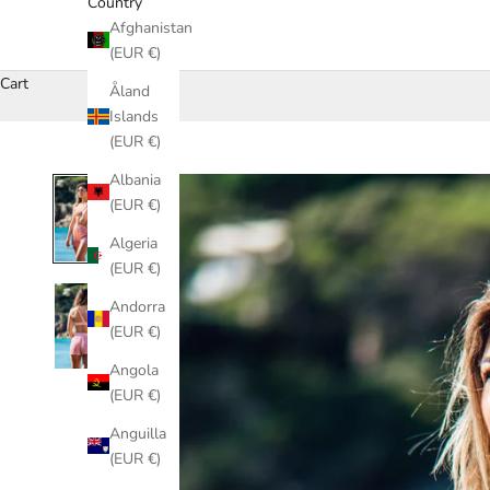
Country
Afghanistan
(EUR €)
Cart
Åland
Islands
(EUR €)
Albania
(EUR €)
Algeria
(EUR €)
Andorra
(EUR €)
Angola
(EUR €)
Anguilla
(EUR €)