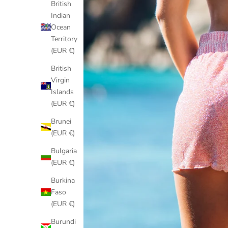
British
Indian
Ocean
Territory
(EUR €)
British
Virgin
Islands
(EUR €)
Brunei
(EUR €)
Bulgaria
(EUR €)
Burkina
Faso
(EUR €)
Burundi