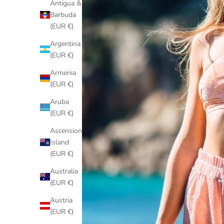
Antigua &
Barbuda
(EUR €)
Argentina
(EUR €)
Armenia
(EUR €)
Aruba
(EUR €)
Ascension
Island
(EUR €)
Australia
(EUR €)
Austria
(EUR €)