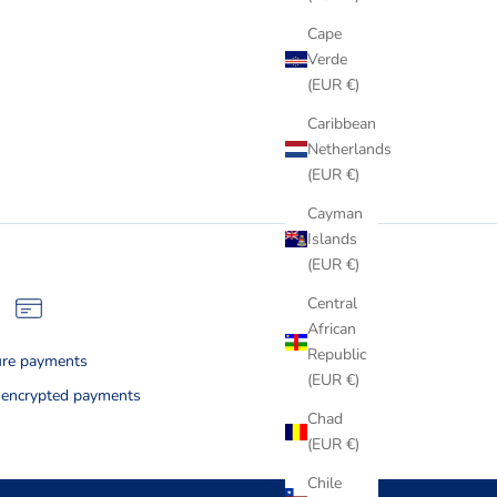
Cape
Verde
(EUR €)
Caribbean
Netherlands
(EUR €)
Cayman
Islands
(EUR €)
Central
African
Republic
ure payments
(EUR €)
d encrypted payments
Chad
(EUR €)
Chile