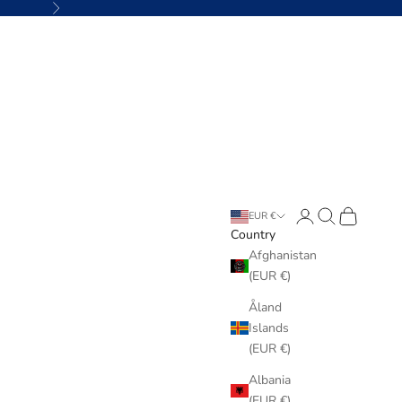
Next
Login
Search
Cart
EUR €
Country
Afghanistan
(EUR €)
Åland
Islands
(EUR €)
Albania
(EUR €)