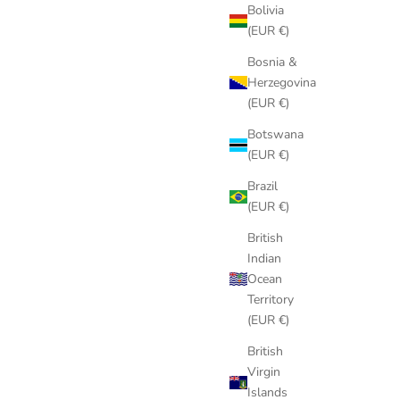
Bolivia
mauvais entretien ou usage anormal.
(EUR €)
Ajouter la garantie Care 12 mois — 49 €
Bosnia &
Herzegovina
Élégant. Simple. Sans contrainte.
(EUR €)
Les Canebiers Care — la sérénité signée Les Canebiers.
Botswana
(EUR €)
Brazil
(EUR €)
British
Indian
Ocean
Territory
(EUR €)
British
Virgin
Islands