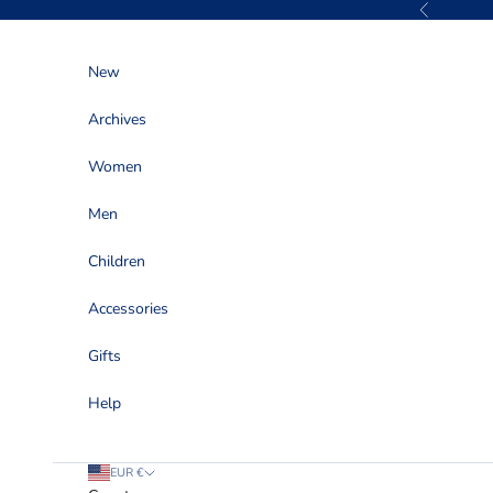
Skip to content
Previous
New
Archives
Women
Men
Children
Accessories
Gifts
Help
EUR €