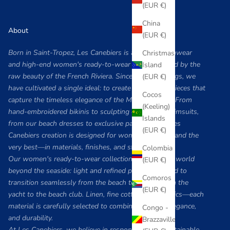
(EUR €)
China
About
(EUR €)
Born in Saint-Tropez, Les Canebiers is a luxury swimwear
Christmas
and high-end women's ready-to-wear brand inspired by the
Island
raw beauty of the French Riviera. Since our beginnings, we
(EUR €)
have cultivated a single ideal: to create exceptional pieces that
Cocos
capture the timeless elegance of the Mediterranean. From
(Keeling)
hand-embroidered bikinis to sculpting one-piece swimsuits,
Islands
from our beach dresses to exclusive pareos, every Les
(EUR €)
Canebiers creation is designed for women who demand the
very best—in materials, finishes, and style.
Colombia
Our women's ready-to-wear collection extends this world
(EUR €)
beyond the seaside: light and refined pieces designed to
Comoros
transition seamlessly from the beach to dinner, from the
(EUR €)
yacht to the beach club. Linen, fine cotton, fluid fabrics—each
material is carefully selected to combine comfort, elegance,
Congo -
and durability.
Brazzaville
At Les Canebiers, we believe in responsible and sustainable