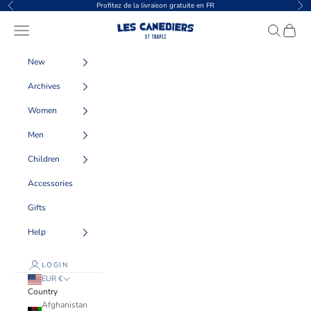
Skip to content
Profitez de la livraison gratuite en FR
Previous
Nex
Les Canebiers
Navigation menu
Search
Cart
New
Archives
Women
Men
Children
Accessories
Gifts
Help
LOGIN
EUR €
Country
Afghanistan