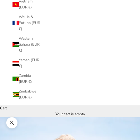
Vietnam
(EUR €)
Wallis &
Futuna (EUR
€)
Western
Sahara (EUR
€)
Yemen (EUR
€)
Zambia
(EUR €)
Zimbabwe
(EUR €)
Cart
Your cart is empty
Zoom picture