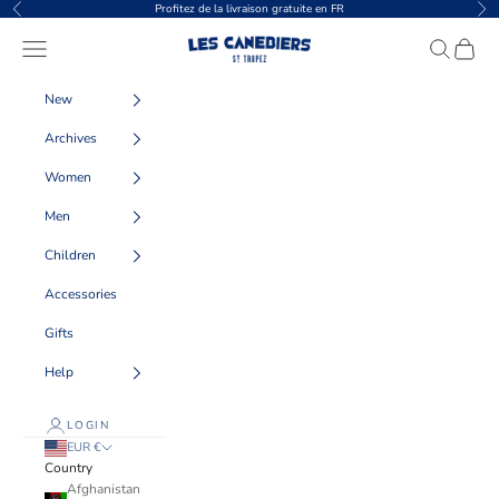
Skip to content
Profitez de la livraison gratuite en FR
Previous
Nex
Les Canebiers
Navigation menu
Search
Cart
New
Archives
Women
Men
Children
Accessories
Gifts
Help
LOGIN
EUR €
Country
Afghanistan