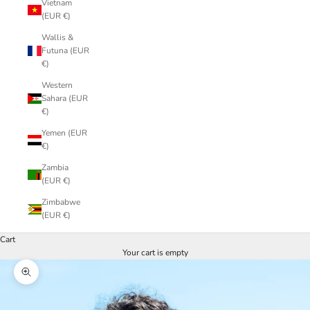
Vietnam
(EUR €)
Wallis &
Futuna (EUR
€)
Western
Sahara (EUR
€)
Yemen (EUR
€)
Zambia
(EUR €)
Zimbabwe
(EUR €)
Cart
Your cart is empty
Zoom picture