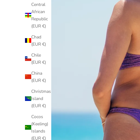
Central
African
Republic
(EUR €)
Chad
(EUR €)
Chile
(EUR €)
China
(EUR €)
Christmas
Island
(EUR €)
Cocos
(Keeling)
Islands
(EUR €)