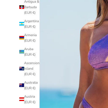
Antigua &
Barbuda
(EUR €)
Argentina
(EUR €)
Armenia
(EUR €)
Aruba
(EUR €)
Ascension
Island
(EUR €)
Australia
(EUR €)
Austria
(EUR €)