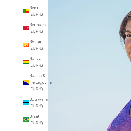
Benin
(EUR €)
Bermuda
(EUR €)
Bhutan
(EUR €)
Bolivia
(EUR €)
Bosnia &
Herzegovina
(EUR €)
Botswana
(EUR €)
Brazil
(EUR €)