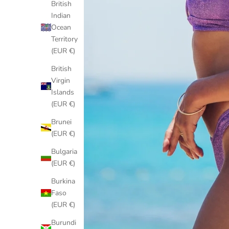
British
Indian
Ocean
Territory
(EUR €)
British
Virgin
Islands
(EUR €)
Brunei
(EUR €)
Bulgaria
(EUR €)
Burkina
Faso
(EUR €)
Burundi