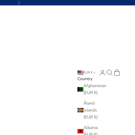
Next
Login
Search
Cart
EUR €
Country
Afghanistan
(EUR €)
Åland
Islands
(EUR €)
Albania
(EUR €)