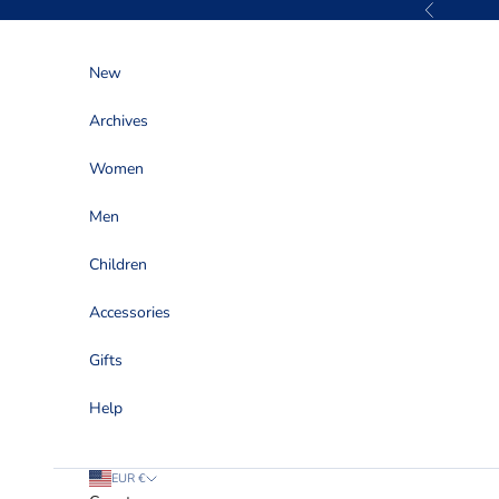
Skip to content
Previous
New
Archives
Women
Men
Children
Accessories
Gifts
Help
EUR €