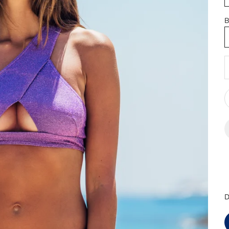
B
D
D