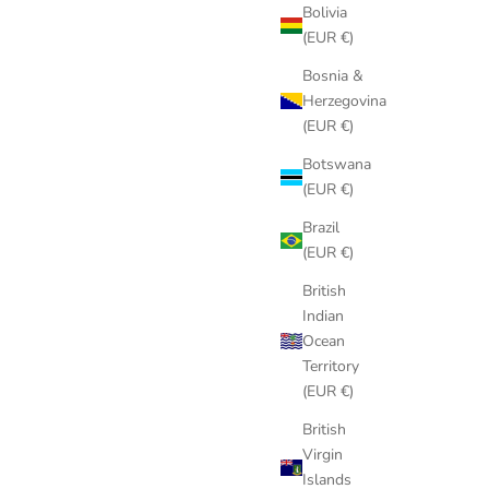
Bolivia
mauvais entretien ou usage anormal.
(EUR €)
Ajouter la garantie Care 12 mois — 49 €
Bosnia &
Herzegovina
Élégant. Simple. Sans contrainte.
(EUR €)
Les Canebiers Care — la sérénité signée Les Canebiers.
Botswana
(EUR €)
Brazil
(EUR €)
British
Indian
Ocean
Territory
(EUR €)
British
Virgin
Islands