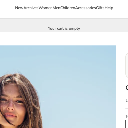
New
Archives
Women
Men
Children
Accessories
Gifts
Help
Your cart is empty
S
1
T