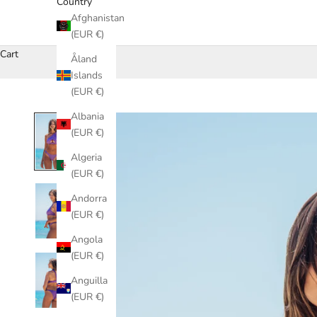
Country
Afghanistan
(EUR €)
Cart
Åland
Islands
(EUR €)
Albania
(EUR €)
Algeria
(EUR €)
Andorra
(EUR €)
Angola
(EUR €)
Anguilla
(EUR €)