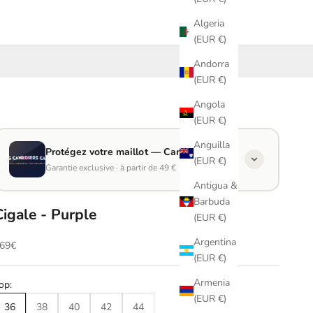
Algeria
(EUR €)
Andorra
(EUR €)
Angola
(EUR €)
Anguilla
Protégez votre maillot — Canebiers Care
(EUR €)
Garantie exclusive · à partir de 49 €
Antigua &
Barbuda
Cigale - Purple
LES CANEBIERS CARE
(EUR €)
Prolongez l’expérience. Gardez l’esprit libre.
Argentina
ale price
69€
Ajoutez Les Canebiers Care à votre maillot lors de votre achat
(EUR €)
et profitez d’un service exclusif pensé pour prolonger la vie de
Armenia
vos pièces préférées.
op:
(EUR €)
Parce qu’un maillot que l’on aime mérite une attention
36
38
40
42
44