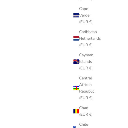
Cape
Verde
(EUR €)
Caribbean
Netherlands
(EUR €)
Cayman
Islands
(EUR €)
Central
African
Republic
(EUR €)
Chad
(EUR €)
Chile