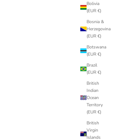
Bolivia
mauvais entretien ou usage anormal.
(EUR €)
Ajouter la garantie Care 12 mois — 49 €
Bosnia &
Herzegovina
Élégant. Simple. Sans contrainte.
(EUR €)
Les Canebiers Care — la sérénité signée Les Canebiers.
Botswana
(EUR €)
Brazil
(EUR €)
British
Indian
Ocean
Territory
(EUR €)
British
Virgin
Islands