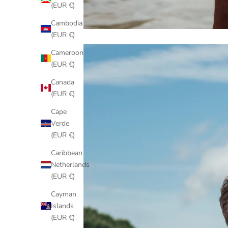
(EUR €)
Cambodia
(EUR €)
Cameroon
(EUR €)
Canada
(EUR €)
Cape
Verde
(EUR €)
Caribbean
Netherlands
(EUR €)
Cayman
Islands
(EUR €)