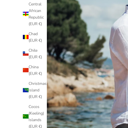
Central
African
Republic
(EUR €)
Chad
(EUR €)
Chile
(EUR €)
China
(EUR €)
Christmas
Island
(EUR €)
Cocos
(Keeling)
Islands
(EUR €)