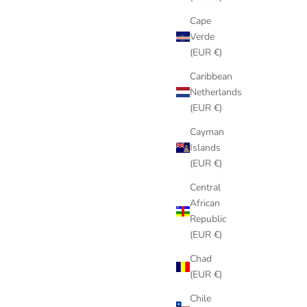
Cape
Verde
(EUR €)
Caribbean
Netherlands
(EUR €)
Cayman
Islands
(EUR €)
Central
African
Republic
(EUR €)
Chad
(EUR €)
Chile