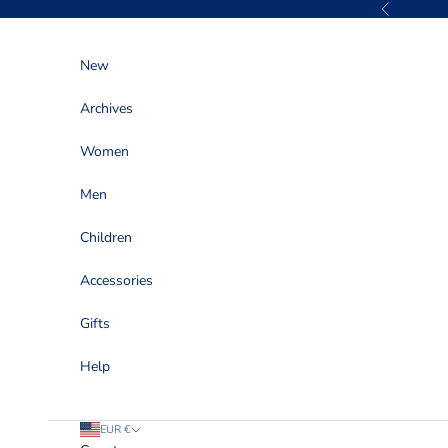
Skip to content
Previous
New
Archives
Women
Men
Children
Accessories
Gifts
Help
EUR €