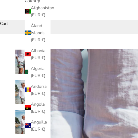
Country
Afghanistan
(EUR €)
Cart
Åland
Islands
(EUR €)
Albania
(EUR €)
Algeria
(EUR €)
Andorra
(EUR €)
Angola
(EUR €)
Anguilla
(EUR €)