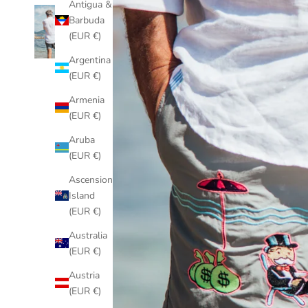
Antigua &
Barbuda
(EUR €)
Argentina
(EUR €)
Armenia
(EUR €)
Aruba
(EUR €)
Ascension
Island
(EUR €)
Australia
(EUR €)
Austria
(EUR €)