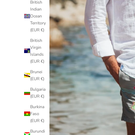
British
Indian
Ocean
Territory
(EUR €)
British
Virgin
Islands
(EUR €)
Brunei
(EUR €)
Bulgaria
(EUR €)
Burkina
Faso
(EUR €)
Burundi