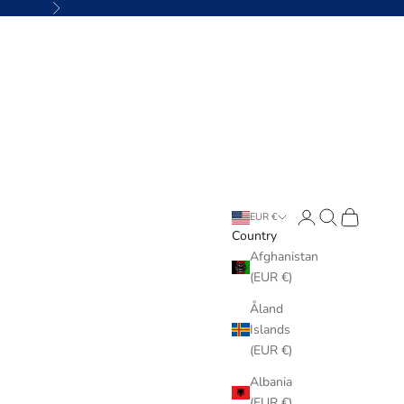
Next
Login
Search
Cart
EUR €
Country
Afghanistan
(EUR €)
Åland
Islands
(EUR €)
Albania
(EUR €)