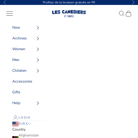
Skip to content
Profitez de la livraison gratuite en FR
Previous
Nex
Les Canebiers
Navigation menu
Search
Cart
New
Archives
Women
Men
Children
Accessories
Gifts
Help
LOGIN
EUR €
Country
Afghanistan