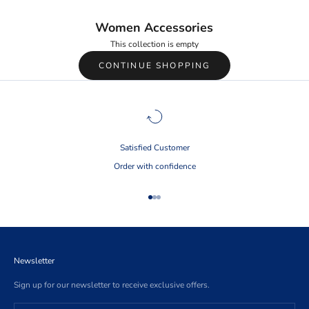
Women Accessories
This collection is empty
CONTINUE SHOPPING
Satisfied Customer
Order with confidence
Go to item 1
Go to item 2
Go to item 3
Newsletter
Sign up for our newsletter to receive exclusive offers.