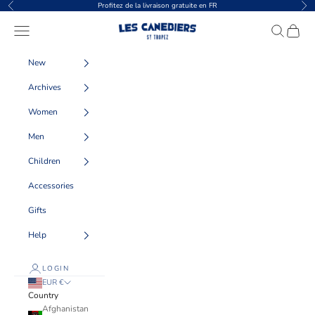
Skip to content
Profitez de la livraison gratuite en FR
Previous
Nex
Les Canebiers
Navigation menu
Search
Cart
New
Archives
Women
Men
Children
Accessories
Gifts
Help
LOGIN
EUR €
Country
Afghanistan